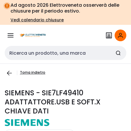
Vai alla
Vai
Ad agosto 2026 Elettroveneta osserverà delle
navigazione
alla
chiusure per il periodo estivo.
pagina
Vedi calendario chiusure
Cerca input
Torna indietro
SIEMENS - SIE7LF49410
ADATTATTORE.USB E SOFT.X
CHIAVE DATI