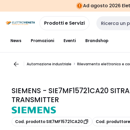
Vai alla
Vai
Ad agosto 2026 Elett
navigazione
alla
pagina
Prodotti e Servizi
Cerca input
News
Promozioni
Eventi
Brandshop
Automazione industriale
Rilevamento elettronico e c
SIEMENS - SIE7MF15721CA20 SITRAN
TRANSMITTER
copia
copia
Cod. prodotto SIE7MF15721CA20
Cod. produttor