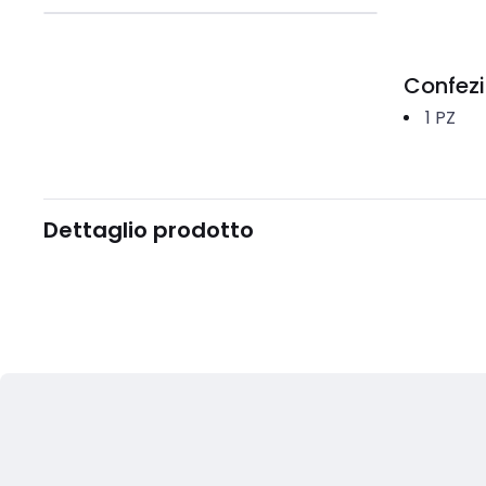
Confez
1
PZ
Dettaglio prodotto