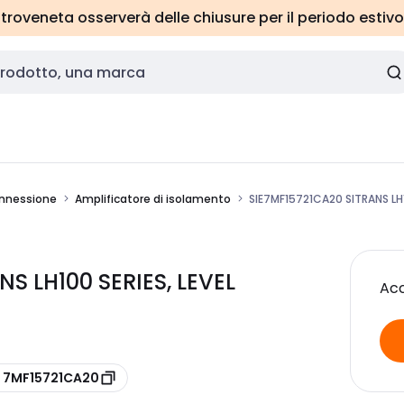
roveneta osserverà delle chiusure per il periodo estivo
onnessione
Amplificatore di isolamento
SIE7MF15721CA20 SITRANS LH1
S LH100 SERIES, LEVEL
Acc
e 7MF15721CA20