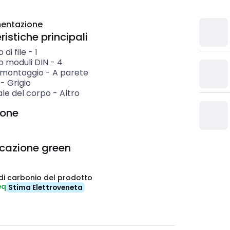
entazione
istiche principali
di file
-
1
 moduli DIN
-
4
i montaggio
-
A parete
-
Grigio
ale del corpo
-
Altro
ione
icazione green
di carbonio del prodotto
eq
Stima Elettroveneta