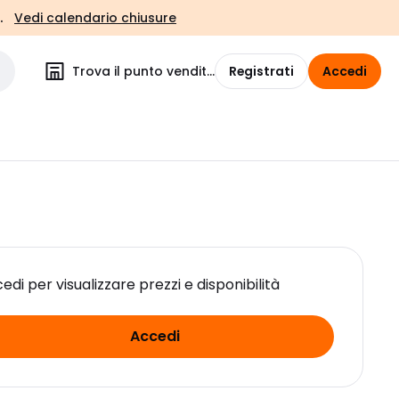
.
Vedi calendario chiusure
Trova il punto vendita
Registrati
Accedi
edi per visualizzare prezzi e disponibilità
Accedi