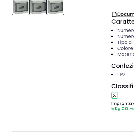
Docum
Caratter
Numero 
Numero
Tipo d
Colore
Materi
Confez
1
PZ
Classif
Impronta 
5 Kg CO₂-