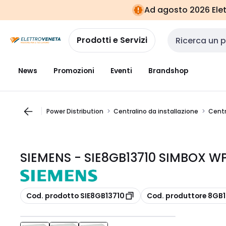
Vai alla
Vai
Ad agosto 2026 Elett
navigazione
alla
pagina
Prodotti e Servizi
Cerca input
News
Promozioni
Eventi
Brandshop
Power Distribution
Centralino da installazione
Centr
SIEMENS - SIE8GB13710 SIMBOX WP 
copia
copia
Cod. prodotto SIE8GB13710
Cod. produttore 8GB