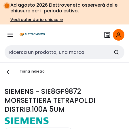
Vai alla
Vai
Ad agosto 2026 Elettroveneta osserverà delle
navigazione
alla
chiusure per il periodo estivo.
pagina
Vedi calendario chiusure
Cerca input
Torna indietro
SIEMENS - SIE8GF9872
MORSETTIERA TETRAPOL.DI
DISTRIB.100A 5UM