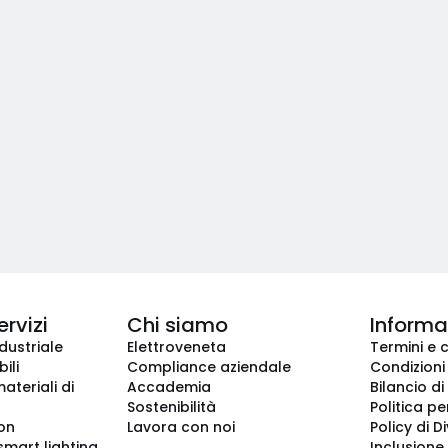
ervizi
Chi siamo
Informaz
dustriale
Elettroveneta
Termini e 
ili
Compliance aziendale
Condizioni
ateriali di
Accademia
Bilancio di
Sostenibilità
Politica pe
ion
Lavora con noi
Policy di D
smart lighting
Inclusione 