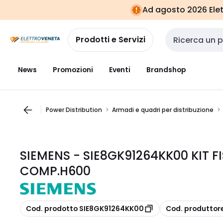
Vai alla
Vai
Ad agosto 2026 Elett
navigazione
alla
pagina
Prodotti e Servizi
Cerca input
News
Promozioni
Eventi
Brandshop
Power Distribution
Armadi e quadri per distribuzione
SIEMENS - SIE8GK91264KK00 KIT F
COMP.H600
copia
copia
Cod. prodotto SIE8GK91264KK00
Cod. produtto