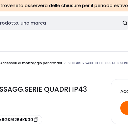
roveneta osserverà delle chiusure per il periodo estivo
Accessori di montaggio per armadi
SIE8GK91264KK00 KIT FISSAGG.SER
ISSAGG.SERIE QUADRI IP43
Acc
re 8GK91264KK00