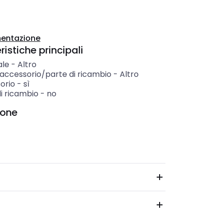
entazione
istiche principali
ale
-
Altro
 accessorio/parte di ricambio
-
Altro
orio
-
sì
i ricambio
-
no
ione