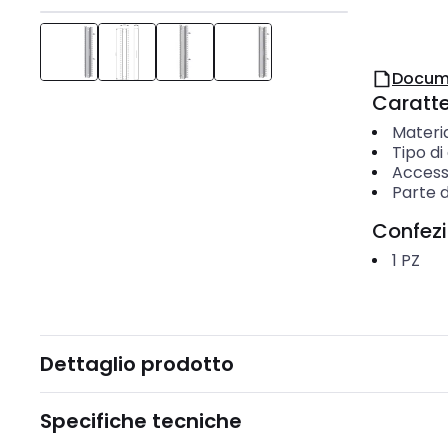
Docum
Caratter
Materi
Tipo di
Access
Parte d
Confez
1
PZ
Dettaglio prodotto
Specifiche tecniche