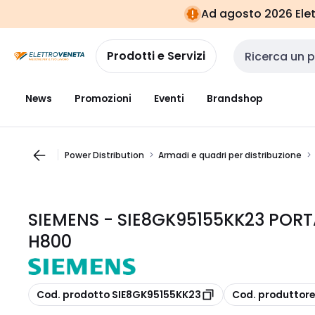
Vai alla
Vai
Ad agosto 2026 Elett
navigazione
alla
pagina
Prodotti e Servizi
Cerca input
News
Promozioni
Eventi
Brandshop
Power Distribution
Armadi e quadri per distribuzione
SIEMENS - SIE8GK95155KK23 PORT
H800
copia
copia
Cod. prodotto SIE8GK95155KK23
Cod. produttor