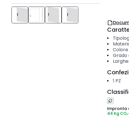
Docum
Caratter
Tipolog
Materi
Colore
Grado d
Larghe
Confez
1
PZ
Classif
Impronta 
44 Kg CO₂