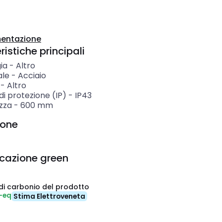
entazione
istiche principali
ia
-
Altro
ale
-
Acciaio
-
Altro
i protezione (IP)
-
IP43
zza
-
600
mm
ione
icazione green
di carbonio del prodotto
-eq
Stima Elettroveneta