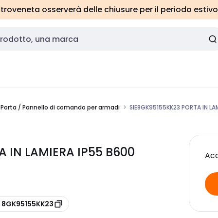
roveneta osserverà delle chiusure per il periodo estivo
Porta / Pannello di comando per armadi
SIE8GK95155KK23 PORTA IN LA
A IN LAMIERA IP55 B600
Acc
e 8GK95155KK23