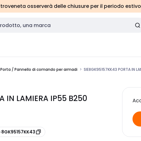
roveneta osserverà delle chiusure per il periodo estivo
Porta / Pannello di comando per armadi
SIE8GK95157KK43 PORTA IN LA
A IN LAMIERA IP55 B250
Acc
e 8GK95157KK43