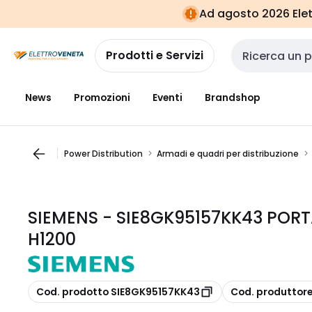
Vai alla
Vai
Ad agosto 2026 Elett
navigazione
alla
pagina
Prodotti e Servizi
Cerca input
News
Promozioni
Eventi
Brandshop
Power Distribution
Armadi e quadri per distribuzione
SIEMENS - SIE8GK95157KK43 PORT
H1200
copia
copia
Cod. prodotto SIE8GK95157KK43
Cod. produttor