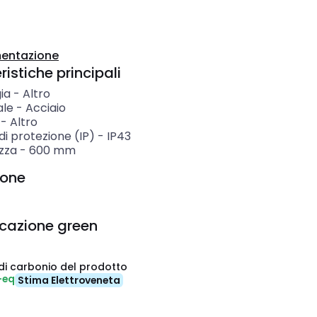
entazione
istiche principali
ia
-
Altro
ale
-
Acciaio
-
Altro
i protezione (IP)
-
IP43
zza
-
600
mm
ione
icazione green
di carbonio del prodotto
-eq
Stima Elettroveneta