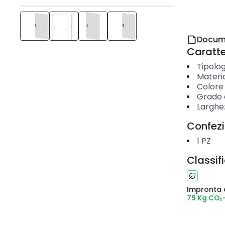
Docum
Caratter
Tipolog
Materi
Colore
Grado d
Larghe
Confez
1
PZ
Classif
Impronta 
79 Kg CO₂