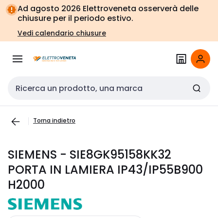
Vai alla
Vai
Ad agosto 2026 Elettroveneta osserverà delle
navigazione
alla
chiusure per il periodo estivo.
pagina
Vedi calendario chiusure
Cerca input
Torna indietro
SIEMENS - SIE8GK95158KK32
PORTA IN LAMIERA IP43/IP55B900
H2000