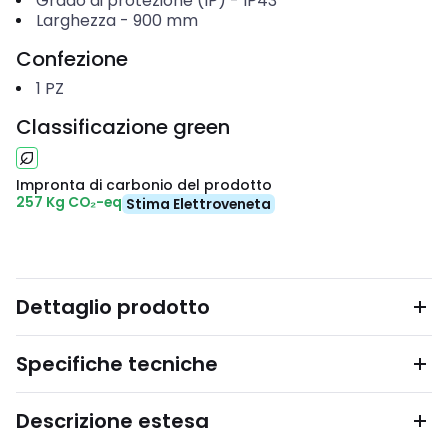
Grado di protezione (IP)
-
IP43
Larghezza
-
900
mm
Confezione
1
PZ
Classificazione green
Impronta di carbonio del prodotto
257 Kg CO₂-eq
Stima Elettroveneta
Dettaglio prodotto
Specifiche tecniche
Descrizione estesa