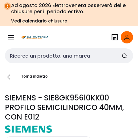
Vai alla
Vai
Ad agosto 2026 Elettroveneta osserverà delle
navigazione
alla
chiusure per il periodo estivo.
pagina
Vedi calendario chiusure
Cerca input
Torna indietro
SIEMENS - SIE8GK95610KK00
PROFILO SEMICILINDRICO 40MM,
CON E012