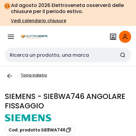
Vai alla
Vai
Ad agosto 2026 Elettroveneta osserverà delle
navigazione
alla
chiusure per il periodo estivo.
pagina
Vedi calendario chiusure
Cerca input
Torna indietro
SIEMENS - SIE8WA746 ANGOLARE
FISSAGGIO
copia
Cod. prodotto SIE8WA746