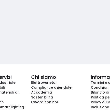
ervizi
Chi siamo
Informaz
dustriale
Elettroveneta
Termini e 
ili
Compliance aziendale
Condizioni
ateriali di
Accademia
Bilancio di
Sostenibilità
Politica pe
ion
Lavora con noi
Policy di D
smart lighting
Inclusione 