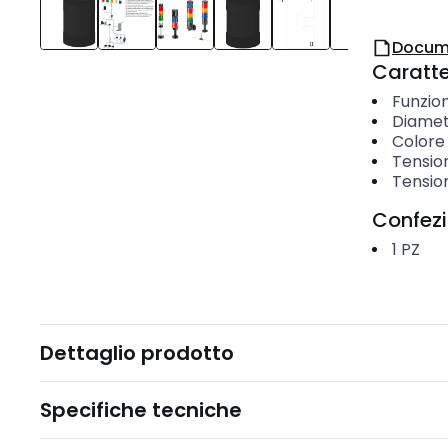
Docum
Caratter
Funzio
Diamet
Colore
Tension
Tension
Confez
1
PZ
Dettaglio prodotto
Specifiche tecniche