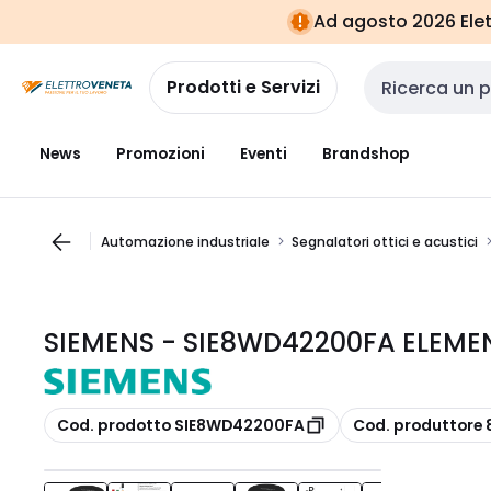
Vai alla
Vai
Ad agosto 2026 Elett
navigazione
alla
pagina
Prodotti e Servizi
Cerca input
News
Promozioni
Eventi
Brandshop
Automazione industriale
Segnalatori ottici e acustici
SIEMENS - SIE8WD42200FA ELEME
copia
copia
Cod. prodotto SIE8WD42200FA
Cod. produttor