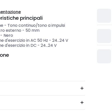
entazione
istiche principali
ne
-
Tono continuo/tono a impulsi
ro esterno
-
50
mm
-
Nero
e d'esercizio in AC 50 Hz
-
24...24
V
e d'esercizio in DC
-
24...24
V
ione