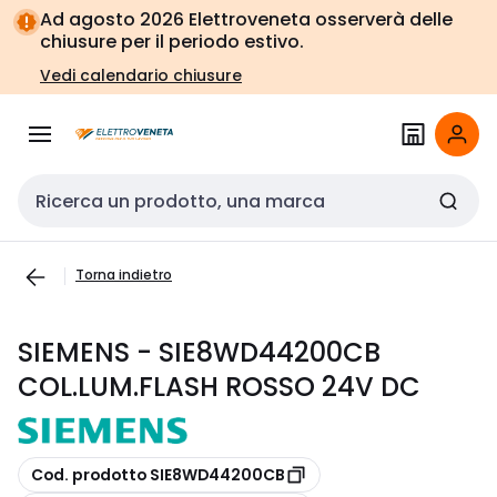
Vai alla
Vai
Ad agosto 2026 Elettroveneta osserverà delle
navigazione
alla
chiusure per il periodo estivo.
pagina
Vedi calendario chiusure
Cerca input
Torna indietro
SIEMENS - SIE8WD44200CB
COL.LUM.FLASH ROSSO 24V DC
copia
Cod. prodotto SIE8WD44200CB