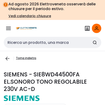
Vai alla
Vai
Ad agosto 2026 Elettroveneta osserverà delle
navigazione
alla
chiusure per il periodo estivo.
pagina
Vedi calendario chiusure
Cerca input
Torna indietro
SIEMENS - SIE8WD44500FA
EL.SONORO TONO REGOLABILE
230V AC-D