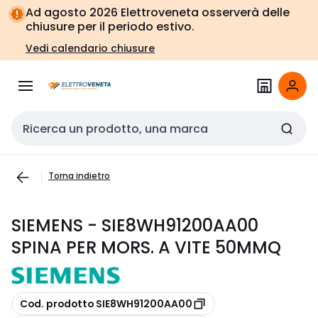
Vai alla
Vai
Ad agosto 2026 Elettroveneta osserverà delle
navigazione
alla
chiusure per il periodo estivo.
pagina
Vedi calendario chiusure
Cerca input
Torna indietro
SIEMENS - SIE8WH91200AA00
SPINA PER MORS. A VITE 50MMQ
copia
Cod. prodotto SIE8WH91200AA00