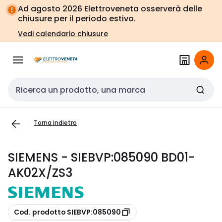
Vai alla
Vai
Ad agosto 2026 Elettroveneta osserverà delle
navigazione
alla
chiusure per il periodo estivo.
pagina
Vedi calendario chiusure
Cerca input
Torna indietro
SIEMENS - SIEBVP:085090 BD01-
AK02X/ZS3
copia
Cod. prodotto SIEBVP:085090