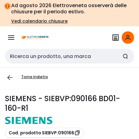
Vai alla
Vai
Ad agosto 2026 Elettroveneta osserverà delle
navigazione
alla
chiusure per il periodo estivo.
pagina
Vedi calendario chiusure
Cerca input
Torna indietro
SIEMENS - SIEBVP:090166 BD01-
160-R1
copia
Cod. prodotto SIEBVP:090166