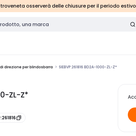
roveneta osserverà delle chiusure per il periodo estivo
i direzione per blindosbarra
SIEBVP:261816 BD2A-1000-ZL-Z*
00-ZL-Z*
Acc
:261816