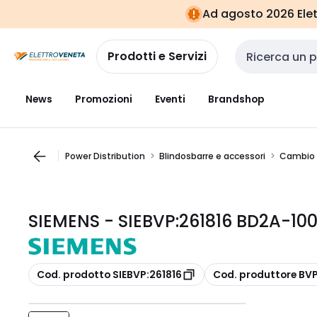
Vai alla
Vai
Ad agosto 2026 Elett
navigazione
alla
pagina
Prodotti e Servizi
Cerca input
News
Promozioni
Eventi
Brandshop
Power Distribution
Blindosbarre e accessori
Cambio d
SIEMENS - SIEBVP:261816 BD2A-10
copia
copia
Cod. prodotto SIEBVP:261816
Cod. produttore BVP