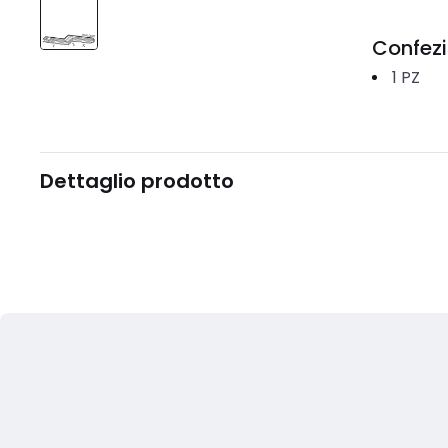
Confez
1
PZ
Dettaglio prodotto