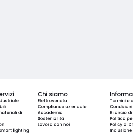
ervizi
Chi siamo
Informaz
dustriale
Elettroveneta
Termini e 
ili
Compliance aziendale
Condizioni
ateriali di
Accademia
Bilancio di
Sostenibilità
Politica pe
ion
Lavora con noi
Policy di D
smart lighting
Inclusione 