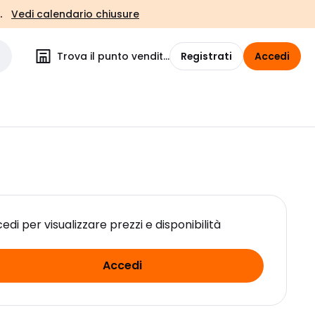
.
Vedi calendario chiusure
Trova il punto vendita
Registrati
Accedi
edi per visualizzare prezzi e disponibilità
Accedi