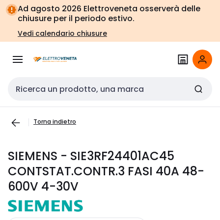
Vai alla
Vai
Ad agosto 2026 Elettroveneta osserverà delle
navigazione
alla
chiusure per il periodo estivo.
pagina
Vedi calendario chiusure
Cerca input
Torna indietro
SIEMENS - SIE3RF24401AC45
CONTSTAT.CONTR.3 FASI 40A 48-
600V 4-30V