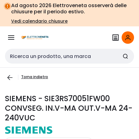
Vai alla
Vai
Ad agosto 2026 Elettroveneta osserverà delle
navigazione
alla
chiusure per il periodo estivo.
pagina
Vedi calendario chiusure
Cerca input
Torna indietro
SIEMENS - SIE3RS70051FW00
CONVSEG. IN.V-MA OUT.V-MA 24-
240VUC