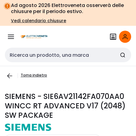
Vai alla
Vai
Ad agosto 2026 Elettroveneta osserverà delle
navigazione
alla
chiusure per il periodo estivo.
pagina
Vedi calendario chiusure
Cerca input
Torna indietro
SIEMENS - SIE6AV21142FA070AA0
WINCC RT ADVANCED V17 (2048)
SW PACKAGE