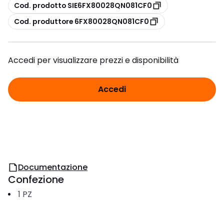
copia
Cod. prodotto SIE6FX80028QN081CF0
copia
Cod. produttore 6FX80028QN081CF0
Accedi per visualizzare prezzi e disponibilità
Accedi
Documentazione
Confezione
1
PZ