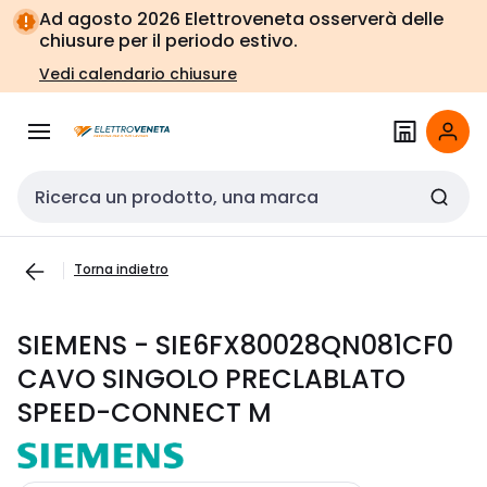
Vai alla
Vai
Ad agosto 2026 Elettroveneta osserverà delle
navigazione
alla
chiusure per il periodo estivo.
pagina
Vedi calendario chiusure
Cerca input
Torna indietro
SIEMENS - SIE6FX80028QN081CF0
CAVO SINGOLO PRECLABLATO
SPEED-CONNECT M