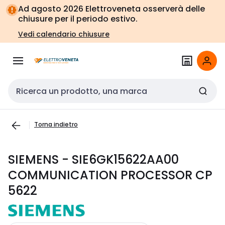
Vai alla
Vai
Ad agosto 2026 Elettroveneta osserverà delle
navigazione
alla
chiusure per il periodo estivo.
pagina
Vedi calendario chiusure
Cerca input
Torna indietro
SIEMENS - SIE6GK15622AA00
COMMUNICATION PROCESSOR CP
5622