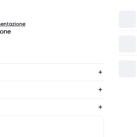
entazione
ione