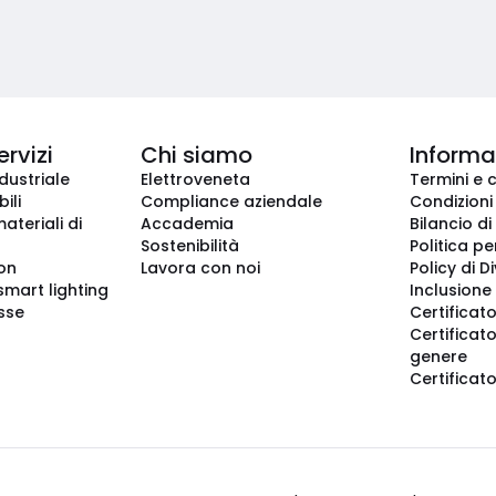
ervizi
Chi siamo
Informaz
dustriale
Elettroveneta
Termini e 
ili
Compliance aziendale
Condizioni
ateriali di
Accademia
Bilancio di
Sostenibilità
Politica pe
ion
Lavora con noi
Policy di D
smart lighting
Inclusione 
sse
Certificato
Certificato
genere
Certificat