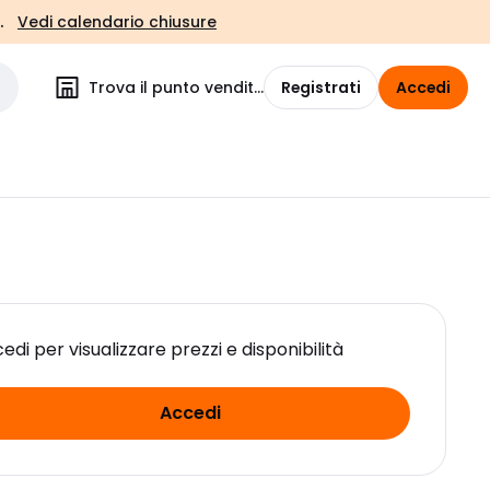
.
Vedi calendario chiusure
Trova il punto vendita
Registrati
Accedi
edi per visualizzare prezzi e disponibilità
Accedi