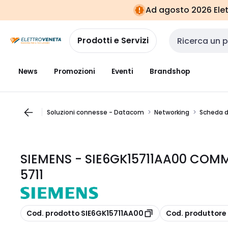
Vai alla
Vai
Ad agosto 2026 Elett
navigazione
alla
pagina
Prodotti e Servizi
Cerca input
News
Promozioni
Eventi
Brandshop
Soluzioni connesse - Datacom
Networking
Scheda d
SIEMENS - SIE6GK15711AA00 CO
5711
copia
copia
Cod. prodotto SIE6GK15711AA00
Cod. produttore