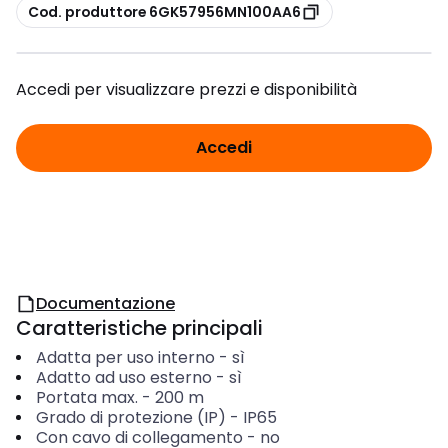
copia
Cod. produttore 6GK57956MN100AA6
Accedi per visualizzare prezzi e disponibilità
Accedi
Documentazione
Caratteristiche principali
Adatta per uso interno
-
sì
Adatto ad uso esterno
-
sì
Portata max.
-
200
m
Grado di protezione (IP)
-
IP65
Con cavo di collegamento
-
no