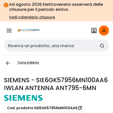
Vai alla
Vai
Ad agosto 2026 Elettroveneta osserverà delle
navigazione
alla
chiusure per il periodo estivo.
pagina
Vedi calendario chiusure
Cerca input
Torna indietro
SIEMENS - SIE6GK57956MN100AA6
IWLAN ANTENNA ANT795-6MN
copia
Cod. prodotto SIE6GK57956MN100AA6