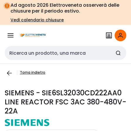
Vai alla
Vai
Ad agosto 2026 Elettroveneta osserverà delle
navigazione
alla
chiusure per il periodo estivo.
pagina
Vedi calendario chiusure
Cerca input
Torna indietro
SIEMENS - SIE6SL32030CD222AA0
LINE REACTOR FSC 3AC 380-480V-
22A