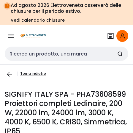
Vai alla
Vai
Ad agosto 2026 Elettroveneta osserverà delle
navigazione
alla
chiusure per il periodo estivo.
pagina
Vedi calendario chiusure
Cerca input
Torna indietro
SIGNIFY ITALY SPA - PHA73608599
Proiettori completi Ledinaire, 200
W, 22000 lm, 24000 lm, 3000 K,
4000 K, 6500 K, CRI80, Simmetrica,
IP65