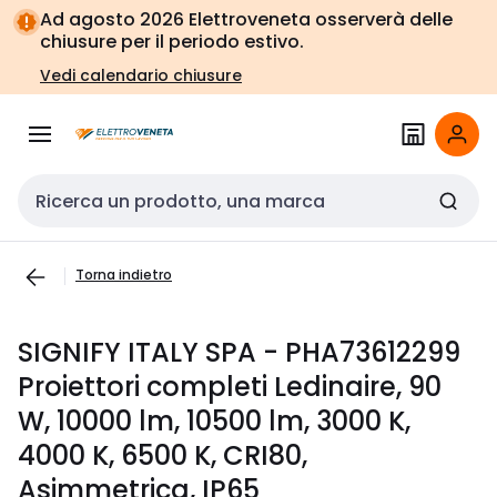
Vai alla
Vai
Ad agosto 2026 Elettroveneta osserverà delle
navigazione
alla
chiusure per il periodo estivo.
pagina
Vedi calendario chiusure
Cerca input
Torna indietro
SIGNIFY ITALY SPA - PHA73612299
Proiettori completi Ledinaire, 90
W, 10000 lm, 10500 lm, 3000 K,
4000 K, 6500 K, CRI80,
Asimmetrica, IP65