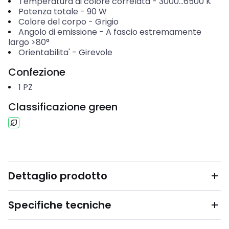
Temperatura di colore correlata
-
3000...6500
K
Potenza totale
-
90
W
Colore del corpo
-
Grigio
Angolo di emissione
-
A fascio estremamente
largo >80°
Orientabilita'
-
Girevole
Confezione
1
PZ
Classificazione green
Dettaglio prodotto
Specifiche tecniche