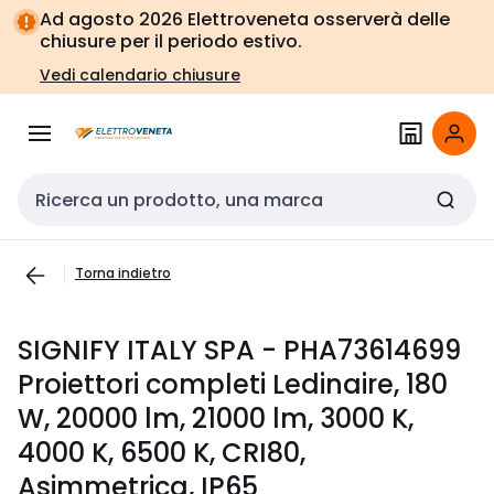
Vai alla
Vai
Ad agosto 2026 Elettroveneta osserverà delle
navigazione
alla
chiusure per il periodo estivo.
pagina
Vedi calendario chiusure
Cerca input
Torna indietro
SIGNIFY ITALY SPA - PHA73614699
Proiettori completi Ledinaire, 180
W, 20000 lm, 21000 lm, 3000 K,
4000 K, 6500 K, CRI80,
Asimmetrica, IP65