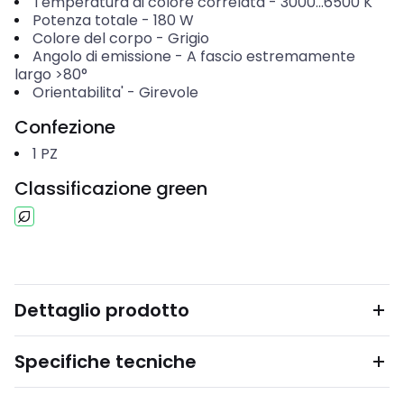
Temperatura di colore correlata
-
3000...6500
K
Potenza totale
-
180
W
Colore del corpo
-
Grigio
Angolo di emissione
-
A fascio estremamente
largo >80°
Orientabilita'
-
Girevole
Confezione
1
PZ
Classificazione green
Dettaglio prodotto
Specifiche tecniche