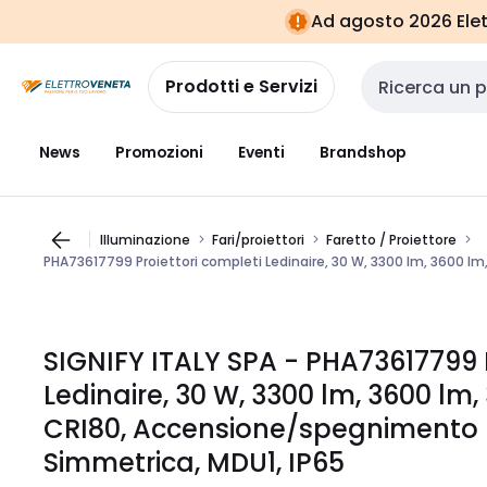
Vai alla
Vai
Ad agosto 2026 Elett
navigazione
alla
pagina
Prodotti e Servizi
Cerca input
News
Promozioni
Eventi
Brandshop
Illuminazione
Fari/proiettori
Faretto / Proiettore
PHA73617799 Proiettori completi Ledinaire, 30 W, 3300 lm, 3600 l
SIGNIFY ITALY SPA - PHA73617799 P
Ledinaire, 30 W, 3300 lm, 3600 lm, 
CRI80, Accensione/spegnimento b
Simmetrica, MDU1, IP65