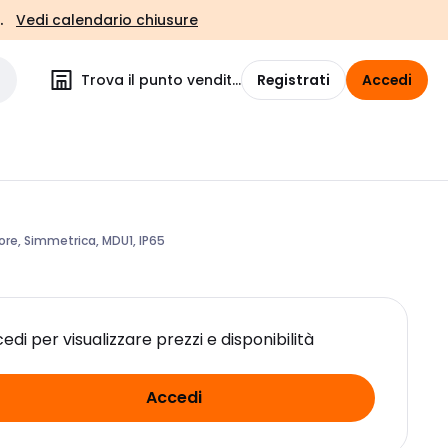
.
Vedi calendario chiusure
Trova il punto vendita
Registrati
Accedi
ore, Simmetrica, MDU1, IP65
edi per visualizzare prezzi e disponibilità
Accedi