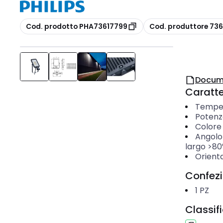
copia
copia
Cod. prodotto PHA73617799
Cod. produttore 73
Docum
Caratter
Temper
Potenz
Colore
Angolo
largo >80
Orienta
Confez
1
PZ
Classif