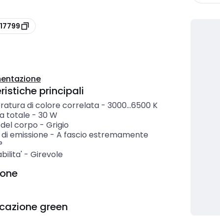
617799
entazione
istiche principali
atura di colore correlata
-
3000...6500
K
a totale
-
30
W
 del corpo
-
Grigio
 di emissione
-
A fascio estremamente
°
bilita'
-
Girevole
ione
icazione green