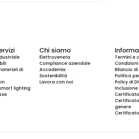
ervizi
Chi siamo
Informaz
dustriale
Elettroveneta
Termini e 
ili
Compliance aziendale
Condizioni
ateriali di
Accademia
Bilancio di
Sostenibilità
Politica pe
ion
Lavora con noi
Policy di D
smart lighting
Inclusione 
sse
Certificato
Certificato
genere
Certificat