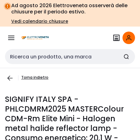
Vai alla
Vai
Ad agosto 2026 Elettroveneta osserverà delle
navigazione
alla
chiusure per il periodo estivo.
pagina
Vedi calendario chiusure
Cerca input
Torna indietro
SIGNIFY ITALY SPA -
PHLCDMRM2025 MASTERColour
CDM-Rm Elite Mini - Halogen
metal halide reflector lamp -
Consumo energetico: 20.1 W -