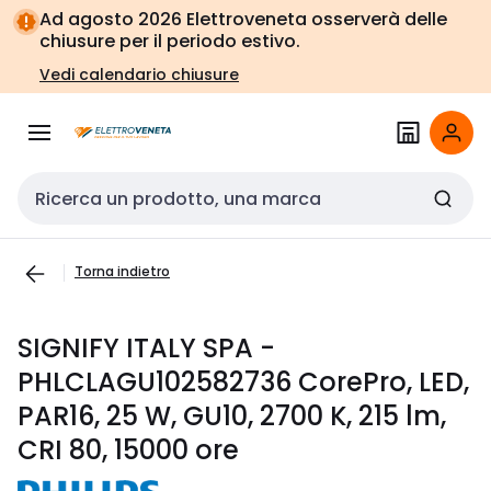
Vai alla
Vai
Ad agosto 2026 Elettroveneta osserverà delle
navigazione
alla
chiusure per il periodo estivo.
pagina
Vedi calendario chiusure
Cerca input
Torna indietro
SIGNIFY ITALY SPA -
PHLCLAGU102582736 CorePro, LED,
PAR16, 25 W, GU10, 2700 K, 215 lm,
CRI 80, 15000 ore