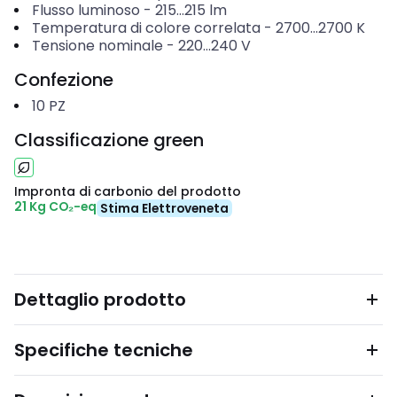
Flusso luminoso
-
215...215
lm
Temperatura di colore correlata
-
2700...2700
K
Tensione nominale
-
220...240
V
Confezione
10
PZ
Classificazione green
Impronta di carbonio del prodotto
21 Kg CO₂-eq
Stima Elettroveneta
Dettaglio prodotto
Specifiche tecniche