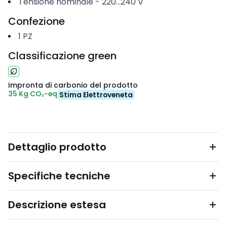
Tensione nominale
-
220...240
V
Confezione
1
PZ
Classificazione green
Impronta di carbonio del prodotto
35 Kg CO₂-eq
Stima Elettroveneta
Dettaglio prodotto
Specifiche tecniche
Descrizione estesa