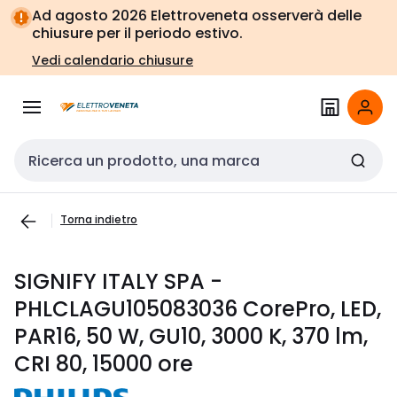
Vai alla
Vai
Ad agosto 2026 Elettroveneta osserverà delle
navigazione
alla
chiusure per il periodo estivo.
pagina
Vedi calendario chiusure
Cerca input
Torna indietro
SIGNIFY ITALY SPA -
PHLCLAGU105083036 CorePro, LED,
PAR16, 50 W, GU10, 3000 K, 370 lm,
CRI 80, 15000 ore