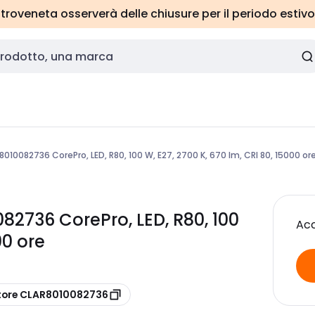
roveneta osserverà delle chiusure per il periodo estivo
010082736 CorePro, LED, R80, 100 W, E27, 2700 K, 670 lm, CRI 80, 15000 or
82736 CorePro, LED, R80, 100
Acc
00 ore
tore CLAR8010082736