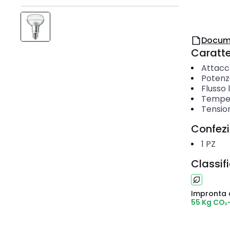
Docum
Caratter
Attacc
Potenz
Flusso
Temper
Tensio
Confez
1
PZ
Classif
Impronta 
55 Kg CO₂