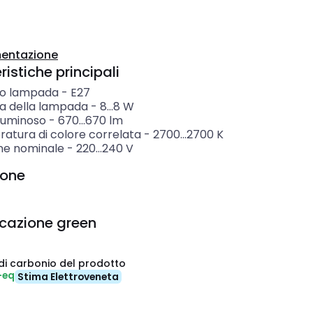
entazione
istiche principali
o lampada
-
E27
a della lampada
-
8...8
W
 luminoso
-
670...670
lm
atura di colore correlata
-
2700...2700
K
ne nominale
-
220...240
V
ione
icazione green
di carbonio del prodotto
-eq
Stima Elettroveneta