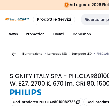
Vai alla
Vai
Ad agosto 2026 Elett
navigazione
alla
pagina
Prodotti e Servizi
Cerca input
News
Promozioni
Eventi
Brandshop
Illuminazione
Lampade LED
Lampada LED
PHLCLAR8
SIGNIFY ITALY SPA - PHLCLAR80100
W, E27, 2700 K, 670 lm, CRI 80, 150
copia
copia
Cod. prodotto PHLCLAR8010082736
Cod. produt