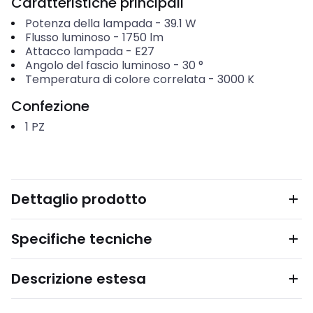
Caratteristiche principali
Potenza della lampada
-
39.1
W
Flusso luminoso
-
1750
lm
Attacco lampada
-
E27
Angolo del fascio luminoso
-
30
°
Temperatura di colore correlata
-
3000
K
Confezione
1
PZ
Dettaglio prodotto
Specifiche tecniche
Descrizione estesa