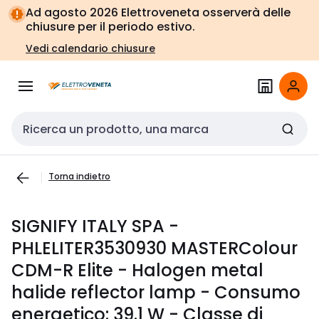
Vai alla
Vai
Ad agosto 2026 Elettroveneta osserverà delle
navigazione
alla
chiusure per il periodo estivo.
pagina
Vedi calendario chiusure
Cerca input
Torna indietro
SIGNIFY ITALY SPA -
PHLELITER3530930 MASTERColour
CDM-R Elite - Halogen metal
halide reflector lamp - Consumo
energetico: 39.1 W - Classe di