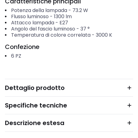
Caratteristiche principali
Potenza della lampada
-
73.2
W
Flusso luminoso
-
1300
lm
Attacco lampada
-
E27
Angolo del fascio luminoso
-
37
°
Temperatura di colore correlata
-
3000
K
Confezione
6
PZ
Dettaglio prodotto
Specifiche tecniche
Descrizione estesa