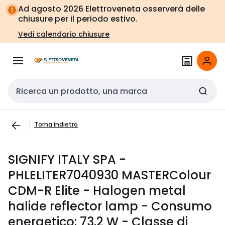
Vai alla
Vai
Ad agosto 2026 Elettroveneta osserverà delle
navigazione
alla
chiusure per il periodo estivo.
pagina
Vedi calendario chiusure
Cerca input
Torna indietro
SIGNIFY ITALY SPA -
PHLELITER7040930 MASTERColour
CDM-R Elite - Halogen metal
halide reflector lamp - Consumo
energetico: 73.2 W - Classe di