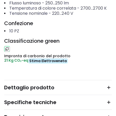
Flusso luminoso
-
250...250
lm
Temperatura di colore correlata
-
2700...2700
K
Tensione nominale
-
220...240
V
Confezione
10
PZ
Classificazione green
Impronta di carbonio del prodotto
21 Kg CO₂-eq
Stima Elettroveneta
Dettaglio prodotto
Specifiche tecniche