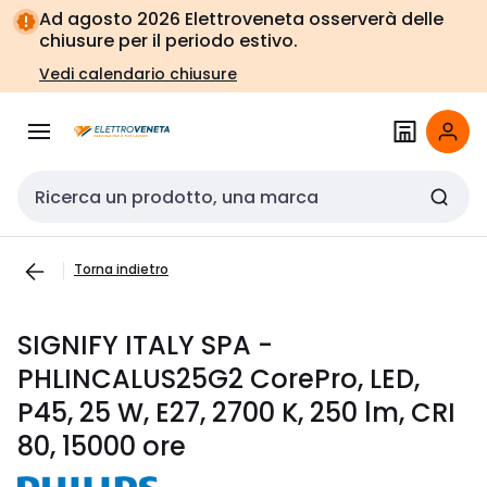
Vai alla
Vai
Ad agosto 2026 Elettroveneta osserverà delle
navigazione
alla
chiusure per il periodo estivo.
pagina
Vedi calendario chiusure
Cerca input
Torna indietro
SIGNIFY ITALY SPA -
PHLINCALUS25G2 CorePro, LED,
P45, 25 W, E27, 2700 K, 250 lm, CRI
80, 15000 ore