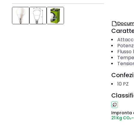
Docum
Caratter
Attacc
Potenz
Flusso
Temper
Tensio
Confez
10
PZ
Classif
Impronta 
21 Kg CO₂