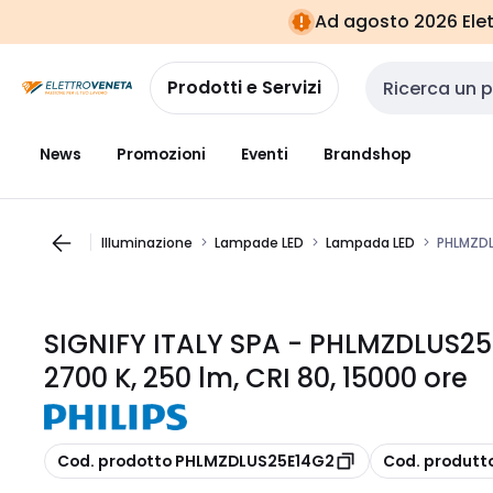
Vai alla
Vai
Ad agosto 2026 Elett
navigazione
alla
pagina
Prodotti e Servizi
Cerca input
News
Promozioni
Eventi
Brandshop
Illuminazione
Lampade LED
Lampada LED
PHLMZDLU
SIGNIFY ITALY SPA - PHLMZDLUS25E1
2700 K, 250 lm, CRI 80, 15000 ore
copia
copia
Cod. prodotto PHLMZDLUS25E14G2
Cod. produtt