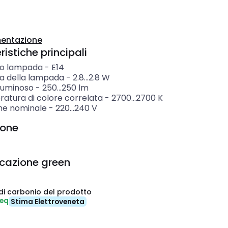
entazione
istiche principali
o lampada
-
E14
a della lampada
-
2.8...2.8
W
 luminoso
-
250...250
lm
atura di colore correlata
-
2700...2700
K
ne nominale
-
220...240
V
ione
icazione green
di carbonio del prodotto
-eq
Stima Elettroveneta