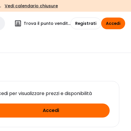
.
Vedi calendario chiusure
Trova il punto vendita
Registrati
Accedi
edi per visualizzare prezzi e disponibilità
Accedi