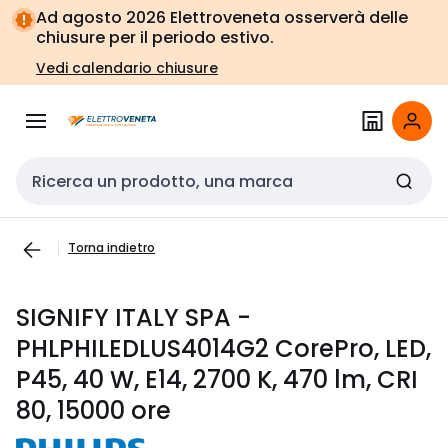
Vai alla
Vai
Ad agosto 2026 Elettroveneta osserverà delle
navigazione
alla
chiusure per il periodo estivo.
pagina
Vedi calendario chiusure
Cerca input
Torna indietro
SIGNIFY ITALY SPA -
PHLPHILEDLUS4014G2 CorePro, LED,
P45, 40 W, E14, 2700 K, 470 lm, CRI
80, 15000 ore