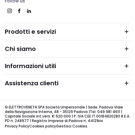
Follow us
Prodotti e servizi
Chi siamo
Informazioni utili
Assistenza clienti
© ELETTROVENETA SPA Società Unipersonale | Sede: Padova Viale
della Navigazione Interna, 48 - 35129 Padova |Tel. 049 981 4611 |
Capitale Sociale int.vers. € 520.000 | P. IVA CEE IT 00184820280 R.E.A.
PD n. 248977 | Registro Imprese di Padova n. 44121bis
Privacy Policy
Cookies policy
Gestisci Cookies