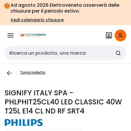
Vai alla
Vai
Ad agosto 2026 Elettroveneta osserverà delle
navigazione
alla
chiusure per il periodo estivo.
pagina
Vedi calendario chiusure
Cerca input
Torna indietro
SIGNIFY ITALY SPA -
PHLPHIT25CL40 LED CLASSIC 40W
T25L E14 CL ND RF SRT4