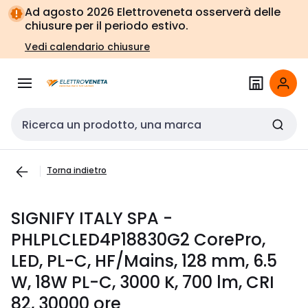
Vai alla
Vai
Ad agosto 2026 Elettroveneta osserverà delle
navigazione
alla
chiusure per il periodo estivo.
pagina
Vedi calendario chiusure
Cerca input
Torna indietro
SIGNIFY ITALY SPA -
PHLPLCLED4P18830G2 CorePro,
LED, PL-C, HF/Mains, 128 mm, 6.5
W, 18W PL-C, 3000 K, 700 lm, CRI
82, 30000 ore