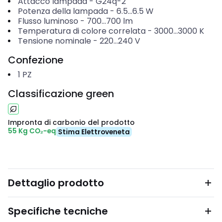
Attacco lampada
-
G24q-2
Potenza della lampada
-
6.5...6.5
W
Flusso luminoso
-
700...700
lm
Temperatura di colore correlata
-
3000...3000
K
Tensione nominale
-
220...240
V
Confezione
1
PZ
Classificazione green
Impronta di carbonio del prodotto
55 Kg CO₂-eq
Stima Elettroveneta
Dettaglio prodotto
Specifiche tecniche