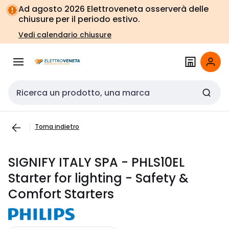
Vai alla
Vai
Ad agosto 2026 Elettroveneta osserverà delle
navigazione
alla
chiusure per il periodo estivo.
pagina
Vedi calendario chiusure
Cerca input
Torna indietro
SIGNIFY ITALY SPA - PHLS10EL
Starter for lighting - Safety &
Comfort Starters