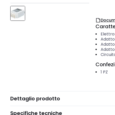
Docum
Caratter
Elettro
Adatto
Adatto
Adatto
Circuit
Confez
1
PZ
Dettaglio prodotto
Specifiche tecniche