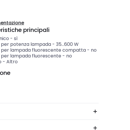
entazione
istiche principali
nico
-
sì
 per potenza lampada
-
35...600
W
 per lampada fluorescente compatta
-
no
 per lampada fluorescente
-
no
o
-
Altro
ione