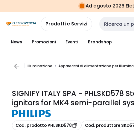
Vai alla
Vai
Ad agosto 2026 Elett
navigazione
alla
pagina
Prodotti e Servizi
Cerca input
News
Promozioni
Eventi
Brandshop
Illuminazione
Apparecchi di alimentazione per illumin
SIGNIFY ITALY SPA - PHLSKD578 Star
ignitors for MK4 semi-parallel s
copia
copia
Cod. prodotto PHLSKD578
Cod. produttore SKD5