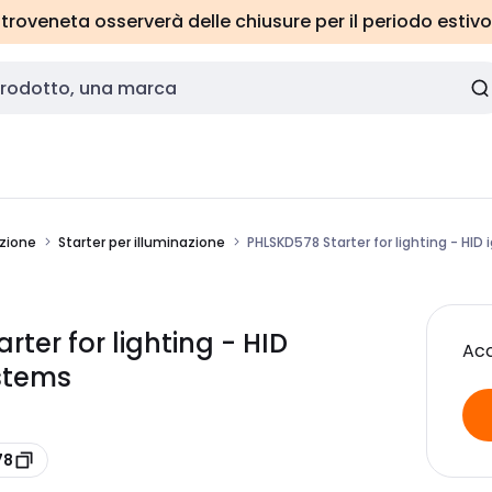
roveneta osserverà delle chiusure per il periodo estivo
azione
Starter per illuminazione
PHLSKD578 Starter for lighting - HID
ter for lighting - HID
Acc
ystems
78