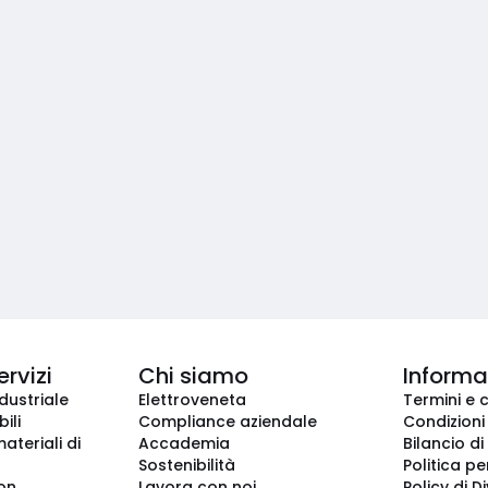
ervizi
Chi siamo
Informaz
dustriale
Elettroveneta
Termini e 
ili
Compliance aziendale
Condizioni
ateriali di
Accademia
Bilancio di
Sostenibilità
Politica pe
ion
Lavora con noi
Policy di D