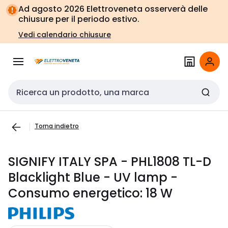
Vai alla
Vai
Ad agosto 2026 Elettroveneta osserverà delle
navigazione
alla
chiusure per il periodo estivo.
pagina
Vedi calendario chiusure
Cerca input
Torna indietro
SIGNIFY ITALY SPA - PHL1808 TL-D
Blacklight Blue - UV lamp -
Consumo energetico: 18 W