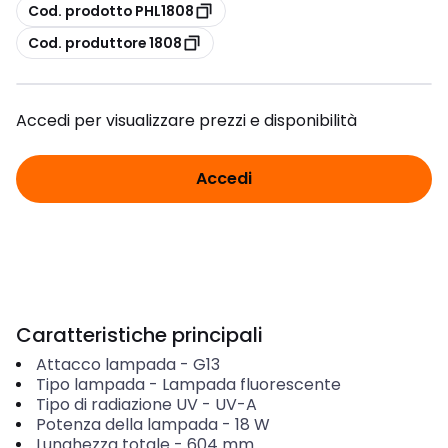
copia
Cod. prodotto PHL1808
copia
Cod. produttore 1808
Accedi per visualizzare prezzi e disponibilità
Accedi
Caratteristiche principali
Attacco lampada
-
G13
Tipo lampada
-
Lampada fluorescente
Tipo di radiazione UV
-
UV-A
Potenza della lampada
-
18
W
Lunghezza totale
-
604
mm