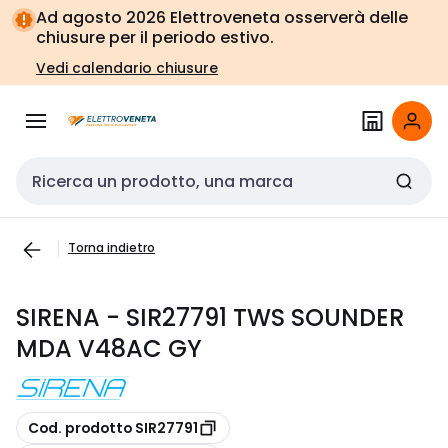
Vai alla
Vai
Ad agosto 2026 Elettroveneta osserverà delle
navigazione
alla
chiusure per il periodo estivo.
pagina
Vedi calendario chiusure
Cerca input
Torna indietro
SIRENA - SIR27791 TWS SOUNDER
MDA V48AC GY
copia
Cod. prodotto SIR27791