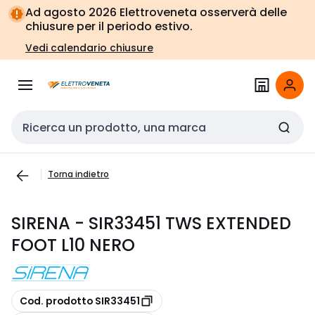
Vai alla
Vai
Ad agosto 2026 Elettroveneta osserverà delle
navigazione
alla
chiusure per il periodo estivo.
pagina
Vedi calendario chiusure
Cerca input
Torna indietro
SIRENA - SIR33451 TWS EXTENDED
FOOT L10 NERO
copia
Cod. prodotto SIR33451