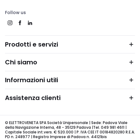
Follow us
Prodotti e servizi
Chi siamo
Informazioni utili
Assistenza clienti
© ELETTROVENETA SPA Società Unipersonale | Sede: Padova Viale
della Navigazione Interna, 48 - 35129 Padova |Tel. 049 981 4611 |
Capitale Sociale int.vers. € 520.000 | P. IVA CEE IT 00184820280 R.E.A.
PD n. 248977 | Registro Imprese di Padova n. 44121bis