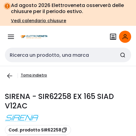
Vai alla
Vai
Ad agosto 2026 Elettroveneta osserverà delle
navigazione
alla
chiusure per il periodo estivo.
pagina
Vedi calendario chiusure
Cerca input
Torna indietro
SIRENA - SIR62258 EX 165 SIAD
V12AC
copia
Cod. prodotto SIR62258