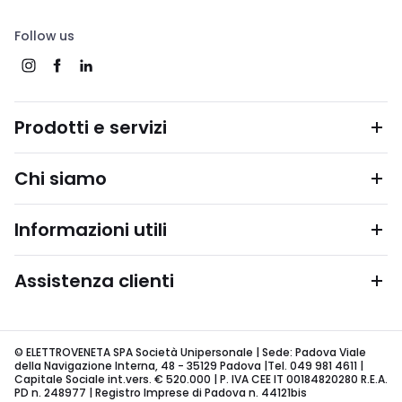
Follow us
Prodotti e servizi
Chi siamo
Informazioni utili
Assistenza clienti
© ELETTROVENETA SPA Società Unipersonale | Sede: Padova Viale
della Navigazione Interna, 48 - 35129 Padova |Tel. 049 981 4611 |
Capitale Sociale int.vers. € 520.000 | P. IVA CEE IT 00184820280 R.E.A.
PD n. 248977 | Registro Imprese di Padova n. 44121bis