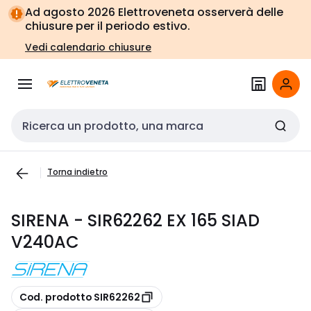
Vai alla
Vai
Ad agosto 2026 Elettroveneta osserverà delle
navigazione
alla
chiusure per il periodo estivo.
pagina
Vedi calendario chiusure
Cerca input
Torna indietro
SIRENA - SIR62262 EX 165 SIAD
V240AC
copia
Cod. prodotto SIR62262