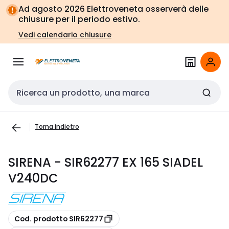
Vai alla
Vai
Ad agosto 2026 Elettroveneta osserverà delle
navigazione
alla
chiusure per il periodo estivo.
pagina
Vedi calendario chiusure
Cerca input
Torna indietro
SIRENA - SIR62277 EX 165 SIADEL
V240DC
copia
Cod. prodotto SIR62277