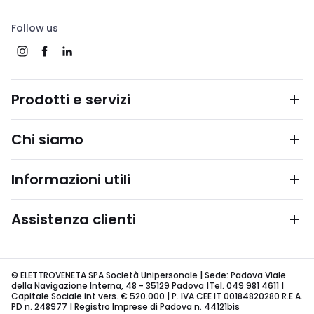
Follow us
Prodotti e servizi
Chi siamo
Informazioni utili
Assistenza clienti
© ELETTROVENETA SPA Società Unipersonale | Sede: Padova Viale
della Navigazione Interna, 48 - 35129 Padova |Tel. 049 981 4611 |
Capitale Sociale int.vers. € 520.000 | P. IVA CEE IT 00184820280 R.E.A.
PD n. 248977 | Registro Imprese di Padova n. 44121bis