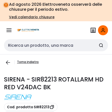
Vai alla
Vai
Ad agosto 2026 Elettroveneta osserverà delle
navigazione
alla
chiusure per il periodo estivo.
pagina
Vedi calendario chiusure
Cerca input
Torna indietro
SIRENA - SIR82213 ROTALLARM HD
RED V24DAC BK
copia
Cod. prodotto SIR82213