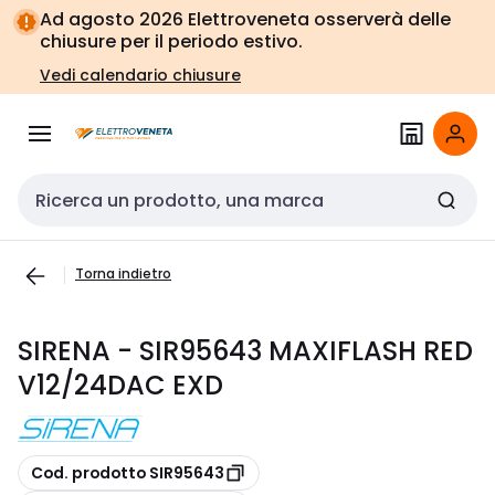
Vai alla
Vai
Ad agosto 2026 Elettroveneta osserverà delle
navigazione
alla
chiusure per il periodo estivo.
pagina
Vedi calendario chiusure
Cerca input
Torna indietro
SIRENA - SIR95643 MAXIFLASH RED
V12/24DAC EXD
copia
Cod. prodotto SIR95643