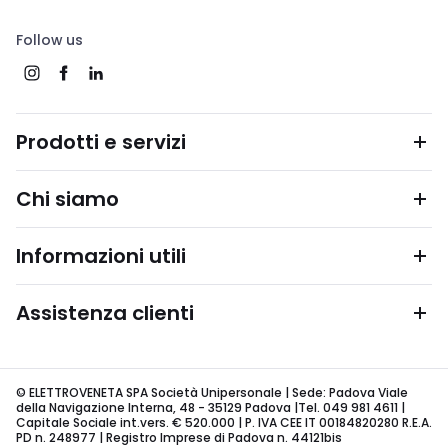
Follow us
Prodotti e servizi
Chi siamo
Informazioni utili
Assistenza clienti
© ELETTROVENETA SPA Società Unipersonale | Sede: Padova Viale
della Navigazione Interna, 48 - 35129 Padova |Tel. 049 981 4611 |
Capitale Sociale int.vers. € 520.000 | P. IVA CEE IT 00184820280 R.E.A.
PD n. 248977 | Registro Imprese di Padova n. 44121bis